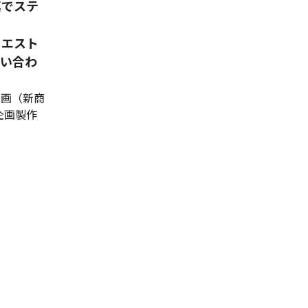
真でステ
クエスト
問い合わ
企画（新商
企画製作