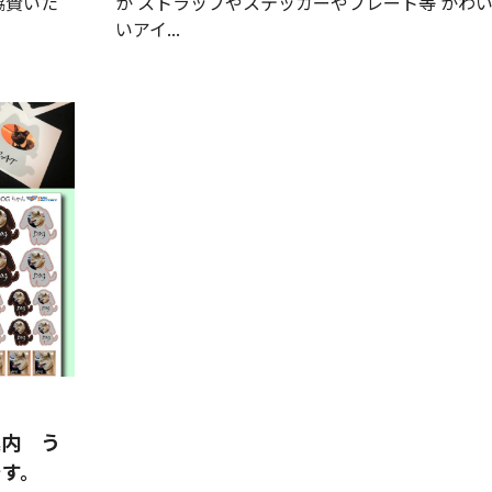
協賛いた
か ストラップやステッカーやプレート等 かわ
いアイ...
案内 う
です。